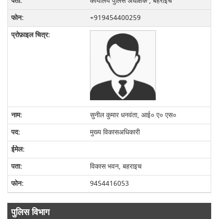
कार्यालय पुलिस अधीक्षक , बहराइच
+919454400259
सुनील कुमार धनवंता, आई० ए० एस०
मुख्य विकासअधिकारी
विकास भवन, बहराइच
9454416053
पुलिस विभाग