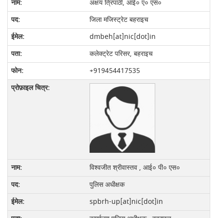
अक्षय त्रिपाठी, आई० ए० एस०
जिला मजिस्ट्रेट बहराइच
dmbeh[at]nic[dot]in
कलेक्ट्रेट परिसर, बहराइच
+919454417535
विश्वजीत श्रीवास्तव , आई० पी० एस०
पुलिस अधीक्षक
spbrh-up[at]nic[dot]in